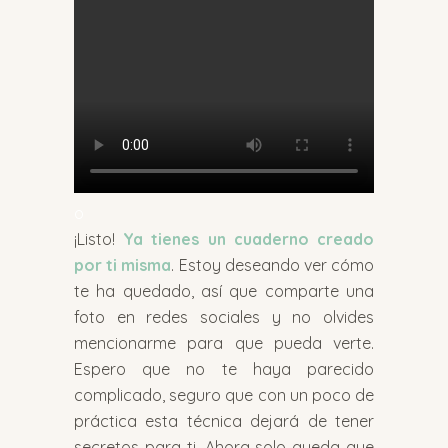
o
¡Listo!
Ya tienes un cuaderno creado
por ti misma
. Estoy deseando ver cómo
te ha quedado, así que comparte una
foto en redes sociales y no olvides
mencionarme para que pueda verte.
Espero que no te haya parecido
complicado, seguro que con un poco de
práctica esta técnica dejará de tener
secretos para ti. Ahora solo queda que