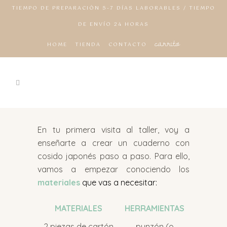
TIEMPO DE PREPARACIÓN 5-7 DÍAS LABORABLES / TIEMPO
DE ENVÍO 24 HORAS
carrito
HOME
TIENDA
CONTACTO
En tu primera visita al taller, voy a
enseñarte a crear un cuaderno con
cosido japonés paso a paso. Para ello,
vamos a empezar conociendo los
materiales
que vas a necesitar:
MATERIALES
HERRAMIENTAS
2 piezas de cartón
punzón (o