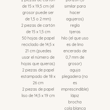
de 15 x 19,5 cm (el
similar para
grosor puede ser
hacer
de 1,5 o 2 mm)
agujeros)
2 piezas de cartón
regla
de 15 x 1,5 cm
tijeras
50 hojas de papel
hilo (el que uso
reciclado de 14,5 x
es de lino
21 cm (puedes
encerado de
usar el número de
0,7 mm de
hojas que quieras)
grosor)
2 piezas de papel
aguja
estampado de 18 x
plegadera (no
26 cm
es
2 piezas de papel
imprescindible)
liso de 14,5 x 19 cm
lápiz
brocha
cola blanca